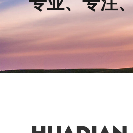
放眼世界、
责任为重、
专业、专注
1
2
3