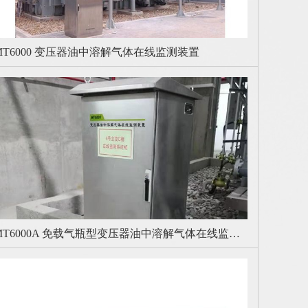
MT6000 变压器油中溶解气体在线监测装置
MCA2000 电缆护层接地电流在线监测装置
MT-100D 配电网故障行波定位系统
智慧电厂
2000 电缆护层接地电流在线监测装置
100D 配电网故障行波定位系统
工地
MT6000A 免载气瓶型变压器油中溶解气体在线监测装置
：
：
：
：
MCA3000 电缆光线测温装置
智慧工地
MT6000A 免载气瓶型变压器油中溶解气体在线监测装置
MT500配电网中性点柔性接地及接地故障相主动降压消弧成套装置