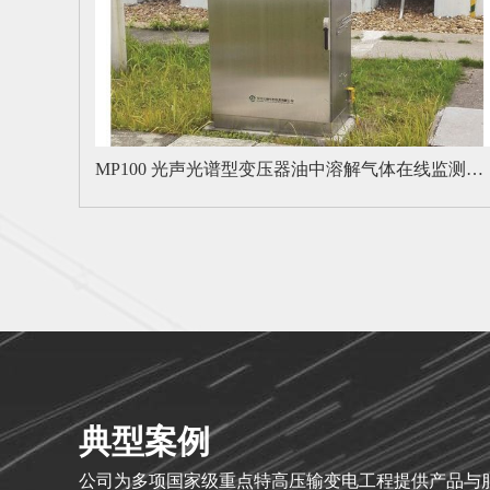
MCA4000 电缆局部放电在线监测装置
MT-100T 输电网故障行波定位系统
MP100 光声光谱型变压器油中溶解气体在线监测装置
典型案例
公司为多项国家级重点特高压输变电工程提供产品与